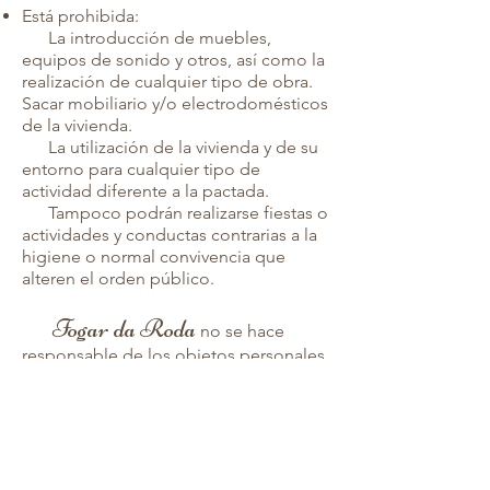
Está prohibida:
La introducción de muebles,
equipos de sonido y otros, así como la
realización de cualquier tipo de obra.
Sacar mobiliario y/o electrodomésticos
de la vivienda.
La utilización de la vivienda y de su
entorno para cualquier tipo de
actividad diferente a la pactada.
Tampoco podrán realizarse fiestas o
actividades y conductas contrarias a la
higiene o normal convivencia que
alteren el orden público.
Fogar da Roda
no se hace
responsable de los objetos personales
y/o de valor, ni de los vehículos
propiedad del cliente, que se
encuentren en la casa durante la
estancia, ni de la pérdida, desaparición
o robo.